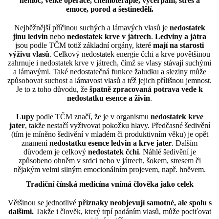
nemoc, velké operace, chemoterapie, vyčerpání, stres a
emoce, porod a šestinedělí.
Nejběžnější příčinou suchých a lámavých vlasů je
nedostatek
jinu ledvin
nebo
nedostatek krve v játrech
.
Ledviny a játra
jsou podle TČM totiž základní orgány, které
mají na starosti
výživu vlasů
. Celkový nedostatek energie čchi a krve povětšinou
zahrnuje i nedostatek krve v játrech, čímž se vlasy stávají suchými
a lámavými. Také nedostatečná funkce žaludku a sleziny může
způsobovat suchost a lámavost vlasů a též jejich přílišnou jemnost.
Je to z toho důvodu, že
špatně zpracovaná potrava vede k
nedostatku esence a živin
.
Lupy
podle TČM značí, že je v organismu
nedostatek krve
jater
, takže nestačí vyživovat pokožku hlavy. Předčasné šedivění
(tím je míněno šedivění v mladém či produktivním věku) je opět
znamení
nedostatku esence ledvin a krve jater
. Dalším
důvodem je celkový
nedostatek čchi
. Náhlé šedivění je
způsobeno ohněm v srdci nebo v játrech, šokem, stresem či
nějakým velmi silným emocionálním projevem, např. hněvem.
Tradiční čínská medicína
vnímá člověka jako celek
Většinou se jednotlivé
příznaky neobjevují samotné, ale spolu s
dalšími.
Takže i člověk, který trpí padáním vlasů, může pociťovat