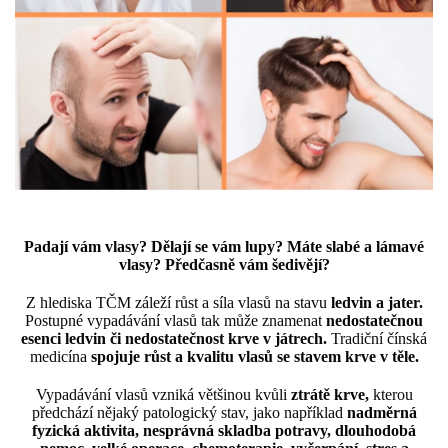
Padají vám vlasy? Dělají se vám lupy? Máte slabé a lámavé
vlasy? Předčasně vám šedivějí?
Z hlediska TČM záleží růst a síla vlasů na stavu
ledvin a jater.
Postupné vypadávání vlasů tak může znamenat
nedostatečnou
esenci ledvin či nedostatečnost krve v játrech.
Tradiční čínská
medicína
spojuje
růst a kvalitu vlasů se stavem krve v těle.
Vypadávání vlasů vzniká většinou kvůli
ztrátě krve,
kterou
předchází nějaký patologický stav, jako například
nadměrná
fyzická aktivita, nesprávná skladba potravy, dlouhodobá